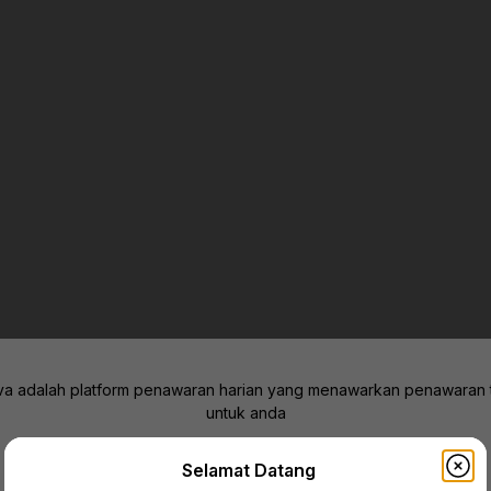
va adalah platform penawaran harian yang menawarkan penawaran 
untuk anda
Kini hadir di beberapa kota berikut,
Selamat Datang
Pilih kota-mu sekarang!